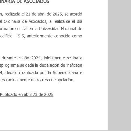
INARIA DE ASOCIADOS
n, realizada el 21 de abril de 2025, se acordó
periencia y
Ordinaria de Asociados, a realizarse el día
dos en saber
orma presencial en la Universidad Nacional de
 edificio S-5, anteriormente conocido como
pacio es una
nterés para tus
 durante el año 2024, inicialmente se iba a
programarse dada la declaración de ineficacia
 decisión ratificada por la Supersolidaria e
ursa actualmente un recurso de apelación.
relevantes para
Explica tus
Publicado en abril 23 de 2025
ía o video para