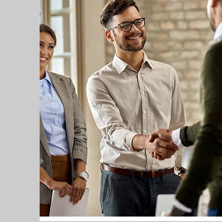
Esta es tu página para escribir ac
ventaja diferencial y lo que tu si
más, así que no temas compartir 
Cada sitio tiene su historia que l
gran oportunidad para proveer tus
seguidores.
Haz doble clic en el texto para co
los visitantes de tu sitio. Si tien
valores y compromiso para tus cli
llamar más la atención.