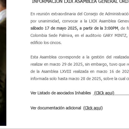
INFORMACIÓN LXIX ASAMBLEA GENERAL ORD
En reunión extraordinaria del Consejo de Administració
erca de ti. Este espacio es una oportunidad para compartir tu ex
por unanimidad, convocar a la LXIX Asamblea General 
tio tiene para ofrecer. Tus usuarios están genuinamente interesa
sábado 17 de mayo 2025, a partir de la 3:00PM
, de f
anécdotas personales para crear un lazo más personal.
Colombia Sede Palmira, en el auditorio GARY MINTZ,
edificio los cincos.
os hace únicos, y tus visitantes quieren escuchar la tuya. Este es
 detalles personales. Incluye historias personales y hechos de i
Esta Asamblea corresponde a la gestión del realizada
realizar en marzo 29 de 2025, sin embargo, tuvo que re
de la Asamblea LXVIII realizada en marzo 16 de 2024,
informada solo hasta marzo 28 de 2025, sobre la cual c
menzar a editar tu contenido y asegúrate de incluir los detalles 
es un negocio, asegúrate de compartir tu experiencia profesional. 
Ver Listado de asociados Inhabiles
(CliCk aqui)
entes y destácate de la competencia. Agrega una foto, una galer
Ver documentación adicional
(Click aqui)