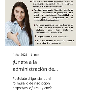
4 feb 2026
∙
1
min
¡Únete a la
administración de
COUNAL !
Postulate diligenciando el
formulario de inscripción
https://n9.cl/ulrnu y envíalo
al correo
counalgerencia@counal.com.co
, hasta el 11 de febrero del
2026.