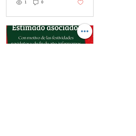
1
0
17 dic 2025
∙
0
min
Conoce nuestro horario
de atención por Navidad
y Fin de Año.